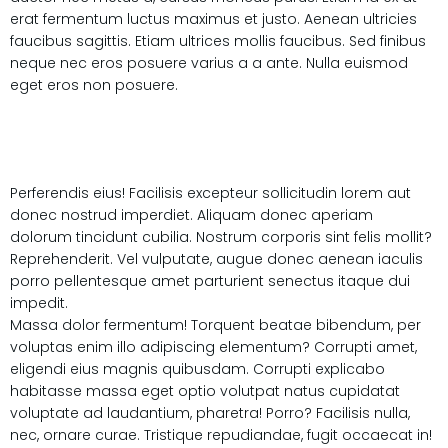
erat fermentum luctus maximus et justo. Aenean ultricies
faucibus sagittis. Etiam ultrices mollis faucibus. Sed finibus
neque nec eros posuere varius a a ante. Nulla euismod
eget eros non posuere.
Perferendis eius! Facilisis excepteur sollicitudin lorem aut
donec nostrud imperdiet. Aliquam donec aperiam
dolorum tincidunt cubilia. Nostrum corporis sint felis mollit?
Reprehenderit. Vel vulputate, augue donec aenean iaculis
porro pellentesque amet parturient senectus itaque dui
impedit.
Massa dolor fermentum! Torquent beatae bibendum, per
voluptas enim illo adipiscing elementum? Corrupti amet,
eligendi eius magnis quibusdam. Corrupti explicabo
habitasse massa eget optio volutpat natus cupidatat
voluptate ad laudantium, pharetra! Porro? Facilisis nulla,
nec, ornare curae. Tristique repudiandae, fugit occaecat in!